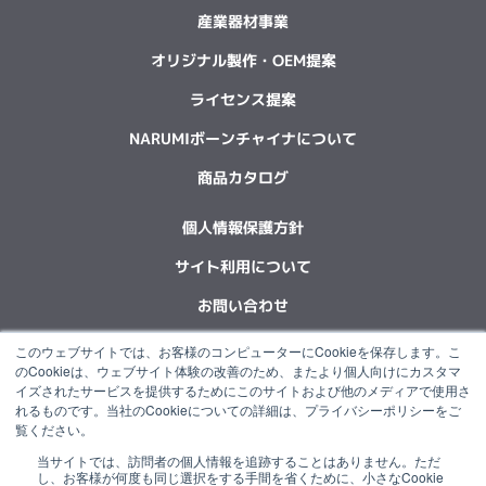
産業器材事業
オリジナル製作・OEM提案
ライセンス提案
NARUMIボーンチャイナについて
商品カタログ
個人情報保護方針
サイト利用について
お問い合わせ
このウェブサイトでは、お客様のコンピューターにCookieを保存します。こ
F
L
X
Y
I
I
のCookieは、ウェブサイト体験の改善のため、またより個人向けにカスタマ
a
i
-
o
n
n
イズされたサービスを提供するためにこのサイトおよび他のメディアで使用さ
c
n
t
u
s
s
れるものです。当社のCookieについての詳細は、プライバシーポリシーをご
e
k
w
t
t
t
覧ください。
b
e
i
u
a
a
当サイトでは、訪問者の個人情報を追跡することはありません。ただ
o
d
t
b
g
g
“NARUMI”は石塚硝子グループの一員です。
し、お客様が何度も同じ選択をする手間を省くために、小さなCookie