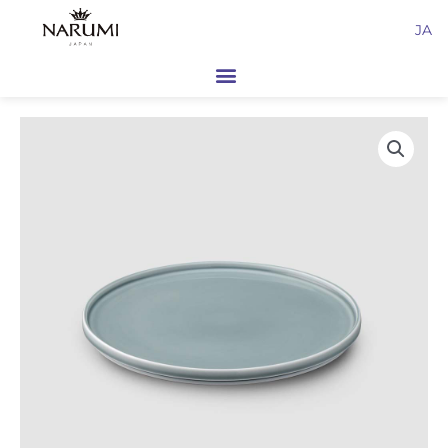
内
JA
容
を
ス
キ
ッ
プ