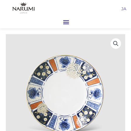
内
JA
容
を
ス
キ
ッ
プ