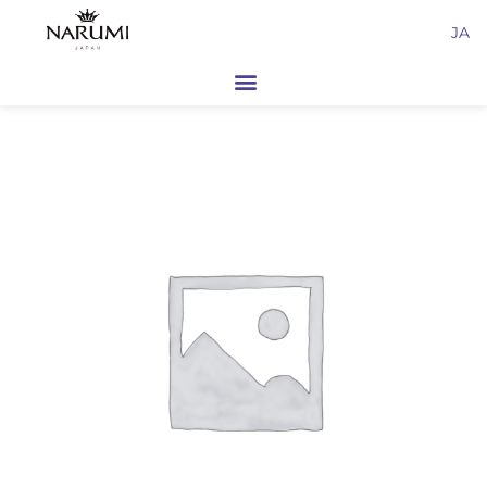
内
JA
容
を
ス
キ
ッ
プ