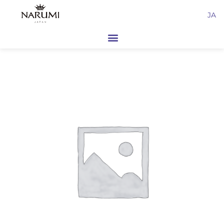
内
JA
容
を
ス
キ
ッ
プ