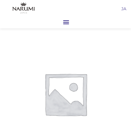
内
JA
容
を
ス
キ
ッ
プ