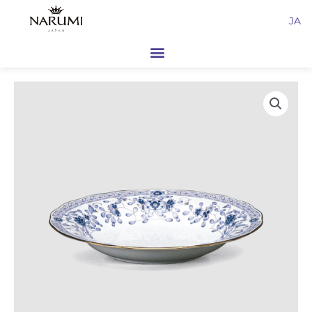
内
JA
容
を
ス
キ
ッ
プ