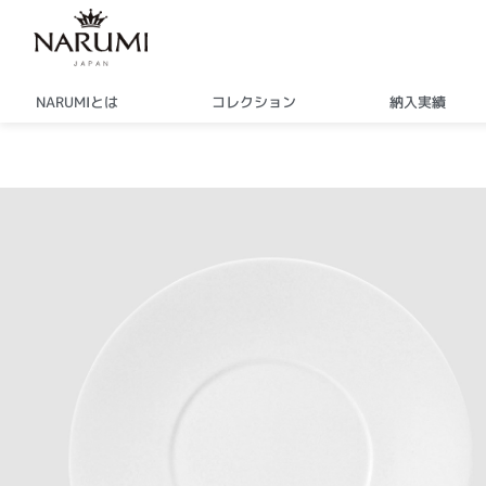
内
容
を
ス
NARUMIとは
コレクション
納入実績
キ
ッ
プ