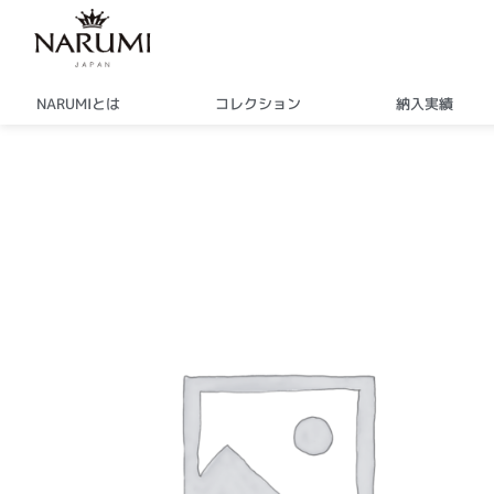
内
容
を
ス
NARUMIとは
コレクション
納入実績
キ
ッ
プ