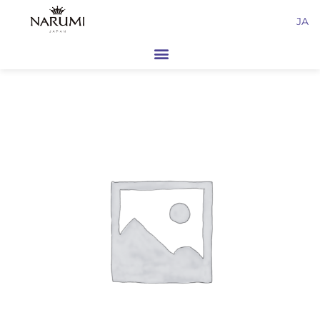
内
JA
容
を
ス
キ
ッ
プ