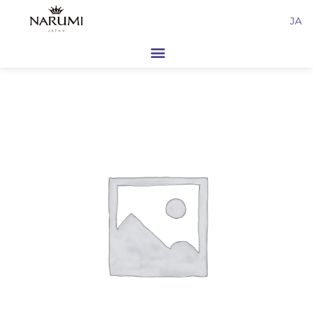
内
JA
容
を
ス
キ
ッ
プ