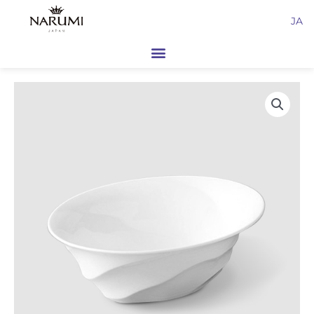
内
JA
容
を
ス
キ
ッ
プ