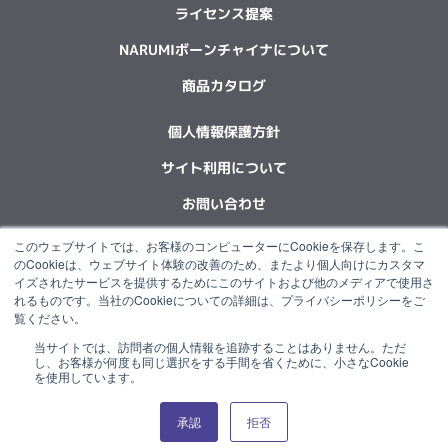
ライセンス提案
NARUMIボーンチャイナについて
商品カタログ
個人情報保護方針
サイト利用について
お問い合わせ
このウェブサイトでは、お客様のコンピューターにCookieを保存します。こ
F
L
X
Y
I
I
のCookieは、ウェブサイト体験の改善のため、またより個人向けにカスタマ
a
i
-
o
n
n
イズされたサービスを提供するためにこのサイトおよび他のメディアで使用さ
c
n
t
u
s
s
れるものです。当社のCookieについての詳細は、プライバシーポリシーをご
e
k
w
t
t
t
覧ください。
b
e
i
u
a
a
当サイトでは、訪問者の個人情報を追跡することはありません。ただ
o
d
t
b
g
g
“NARUMI”は石塚硝子グループの一員です。
し、お客様が何度も同じ選択をする手間を省くために、小さなCookie
o
i
t
e
r
r
を使用しています。
k
n
e
a
a
r
m
m
承認
拒否
© 2022 NARUMI CORPORATION