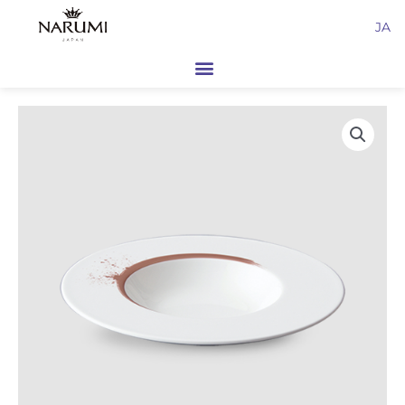
内
JA
容
を
ス
キ
ッ
プ