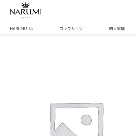
内
容
を
ス
NARUMIとは
コレクション
納入実績
キ
ッ
プ