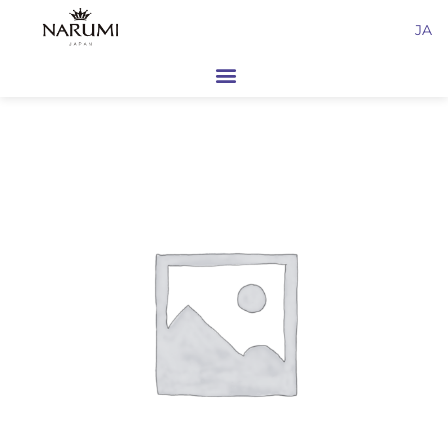
内
JA
容
を
ス
キ
ッ
プ