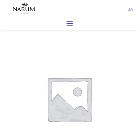
内
JA
容
を
ス
キ
ッ
プ