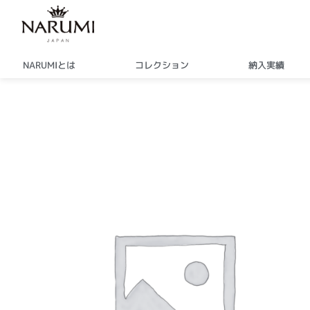
内
容
を
ス
NARUMIとは
コレクション
納入実績
キ
ッ
プ