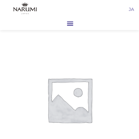
内
JA
容
を
ス
キ
ッ
プ