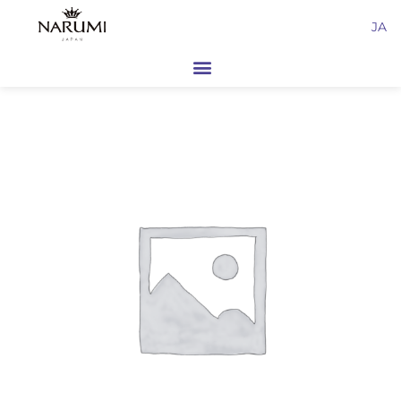
内
JA
容
を
ス
キ
ッ
プ