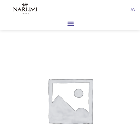
内
JA
容
を
ス
キ
ッ
プ