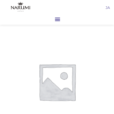
内
JA
容
を
ス
キ
ッ
プ