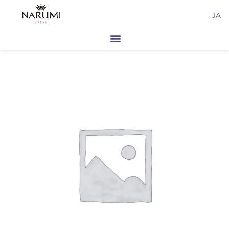
内
JA
容
を
ス
キ
ッ
プ