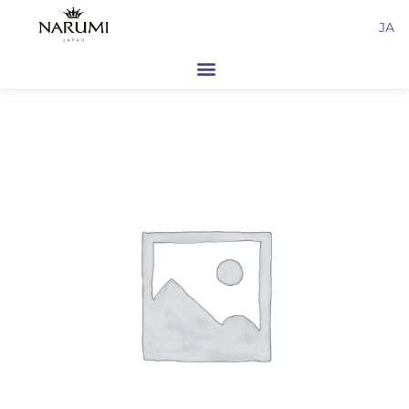
内
JA
容
を
ス
キ
ッ
プ