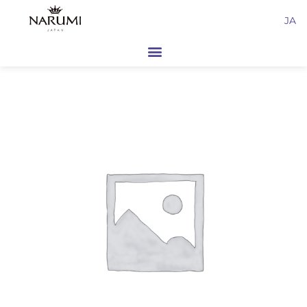
内
JA
容
を
ス
キ
ッ
プ