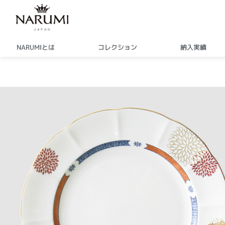
内
容
を
ス
NARUMIとは
コレクション
納入実績
キ
ッ
プ