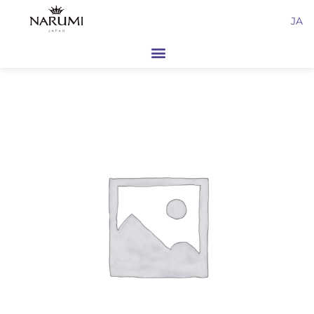
内
JA
容
を
ス
キ
ッ
プ