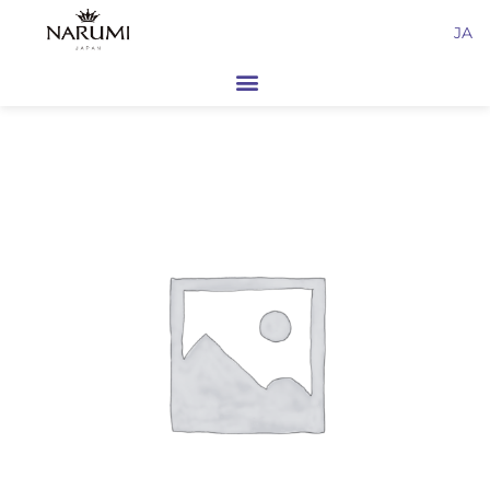
内
JA
容
を
ス
キ
ッ
プ