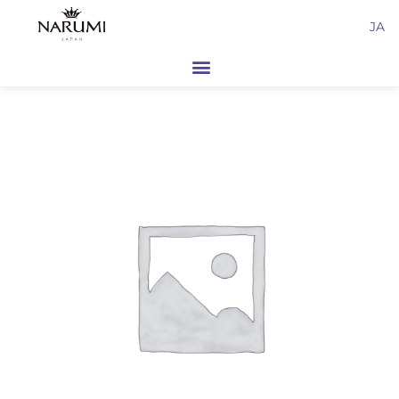
内
JA
容
を
ス
キ
ッ
プ