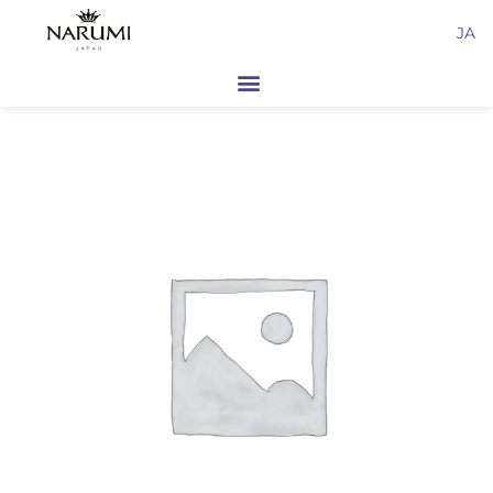
内
JA
容
を
ス
キ
ッ
プ