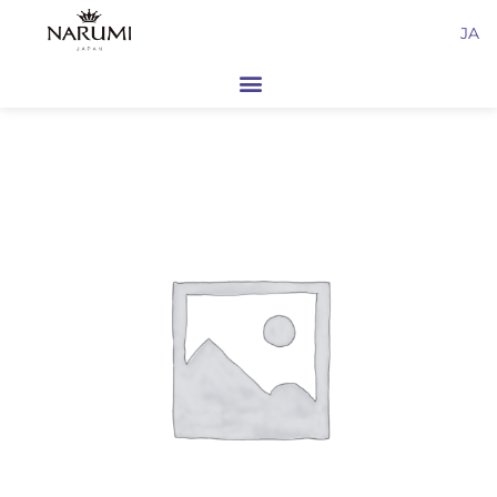
内
JA
容
を
ス
キ
ッ
プ