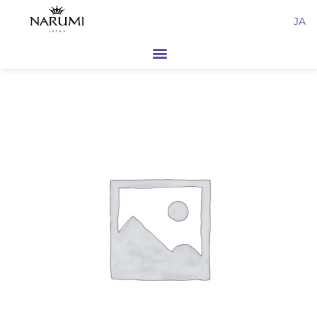
内
JA
容
を
ス
キ
ッ
プ