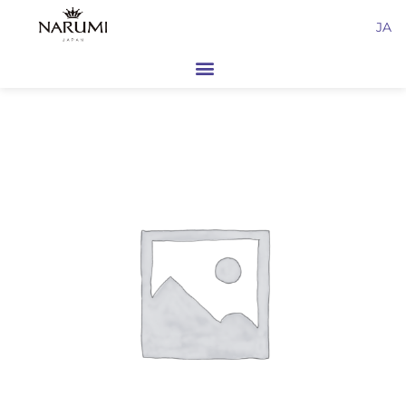
内
JA
容
を
ス
キ
ッ
プ