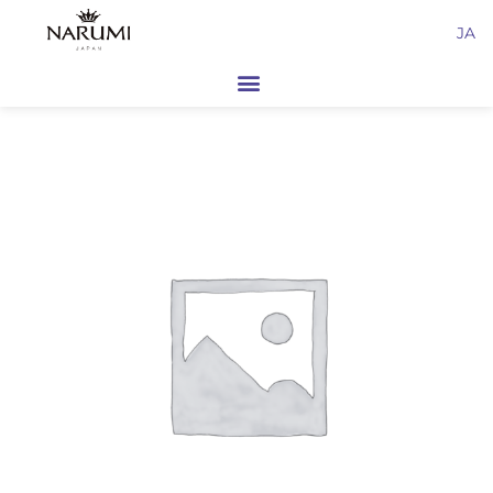
内
JA
容
を
ス
キ
ッ
プ