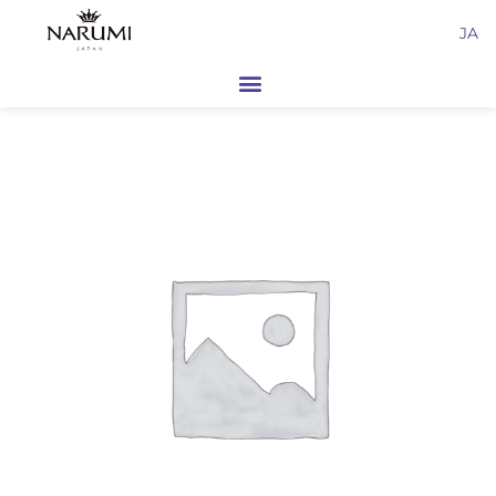
内
JA
容
を
ス
キ
ッ
プ