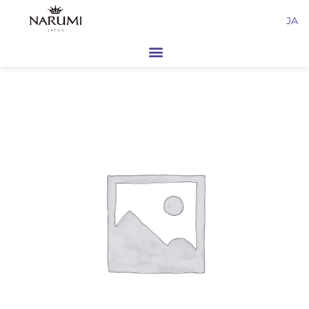
内
JA
容
を
ス
キ
ッ
プ