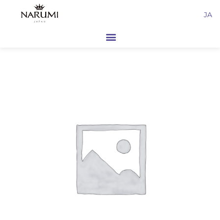
内
JA
容
を
ス
キ
ッ
プ