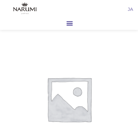
内
JA
容
を
ス
キ
ッ
プ