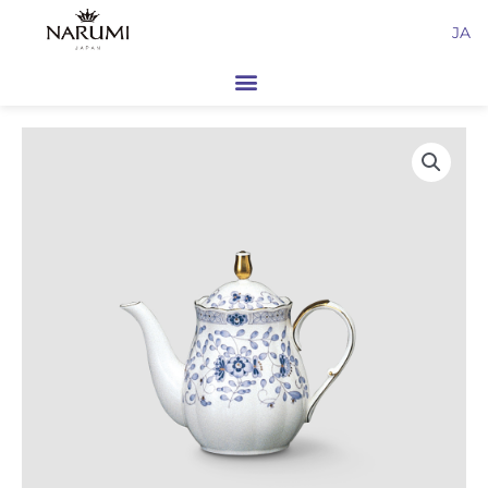
内
JA
容
を
ス
キ
ッ
プ