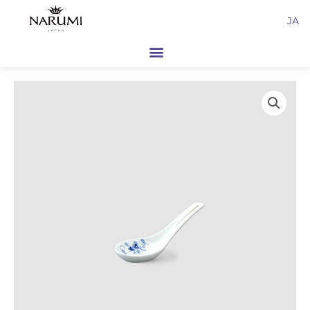
内
JA
容
を
ス
キ
ッ
プ