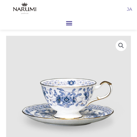
内
JA
容
を
ス
キ
ッ
プ