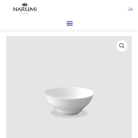
内
JA
容
を
ス
キ
ッ
プ