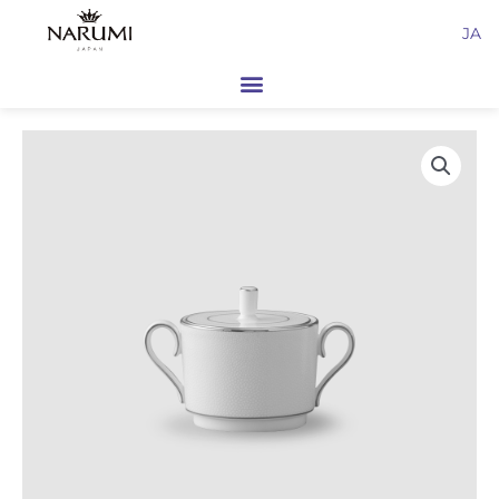
内
JA
容
を
ス
キ
ッ
プ