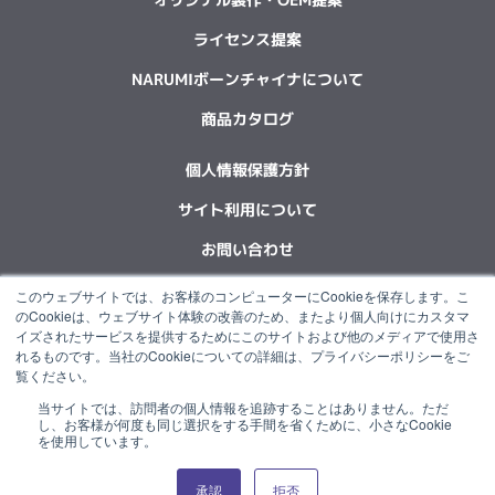
ライセンス提案
NARUMIボーンチャイナについて
商品カタログ
個人情報保護方針
サイト利用について
お問い合わせ
このウェブサイトでは、お客様のコンピューターにCookieを保存します。こ
F
L
X
Y
I
I
のCookieは、ウェブサイト体験の改善のため、またより個人向けにカスタマ
a
i
-
o
n
n
イズされたサービスを提供するためにこのサイトおよび他のメディアで使用さ
c
n
t
u
s
s
れるものです。当社のCookieについての詳細は、プライバシーポリシーをご
e
k
w
t
t
t
覧ください。
b
e
i
u
a
a
当サイトでは、訪問者の個人情報を追跡することはありません。ただ
o
d
t
b
g
g
“NARUMI”は石塚硝子グループの一員です。
し、お客様が何度も同じ選択をする手間を省くために、小さなCookie
o
i
t
e
r
r
を使用しています。
k
n
e
a
a
r
m
m
承認
拒否
© 2022 NARUMI CORPORATION