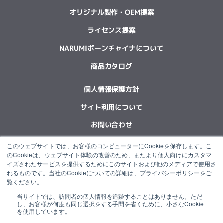
オリジナル製作・OEM提案
ライセンス提案
NARUMIボーンチャイナについて
商品カタログ
個人情報保護方針
サイト利用について
お問い合わせ
このウェブサイトでは、お客様のコンピューターにCookieを保存します。こ
F
L
X
Y
I
I
のCookieは、ウェブサイト体験の改善のため、またより個人向けにカスタマ
a
i
-
o
n
n
イズされたサービスを提供するためにこのサイトおよび他のメディアで使用さ
c
n
t
u
s
s
れるものです。当社のCookieについての詳細は、プライバシーポリシーをご
e
k
w
t
t
t
覧ください。
b
e
i
u
a
a
当サイトでは、訪問者の個人情報を追跡することはありません。ただ
o
d
t
b
g
g
“NARUMI”は石塚硝子グループの一員です。
し、お客様が何度も同じ選択をする手間を省くために、小さなCookie
o
i
t
e
r
r
を使用しています。
k
n
e
a
a