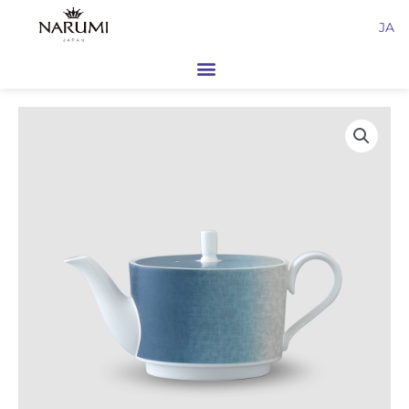
内
JA
容
を
ス
キ
ッ
プ