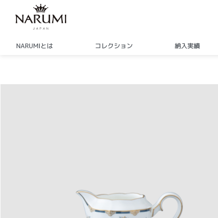
内
容
を
ス
NARUMIとは
コレクション
納入実績
キ
ッ
プ