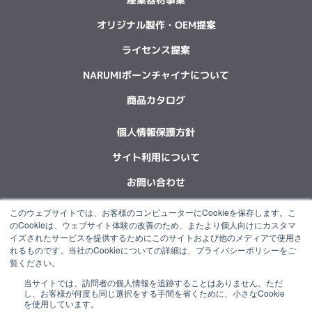
オリジナル製作・OEM提案
ライセンス提案
NARUMIボーンチャイナについて
商品カタログ
個人情報保護方針
サイト利用について
お問い合わせ
このウェブサイトでは、お客様のコンピューターにCookieを保存します。こ
F
L
X
Y
I
I
のCookieは、ウェブサイト体験の改善のため、またより個人向けにカスタマ
a
i
-
o
n
n
イズされたサービスを提供するためにこのサイトおよび他のメディアで使用さ
c
n
t
u
s
s
れるものです。当社のCookieについての詳細は、プライバシーポリシーをご
e
k
w
t
t
t
覧ください。
b
e
i
u
a
a
当サイトでは、訪問者の個人情報を追跡することはありません。ただ
o
d
t
b
g
g
“NARUMI”は石塚硝子グループの一員です。
し、お客様が何度も同じ選択をする手間を省くために、小さなCookie
o
i
t
e
r
r
を使用しています。