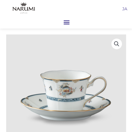
内
JA
容
を
ス
キ
ッ
プ