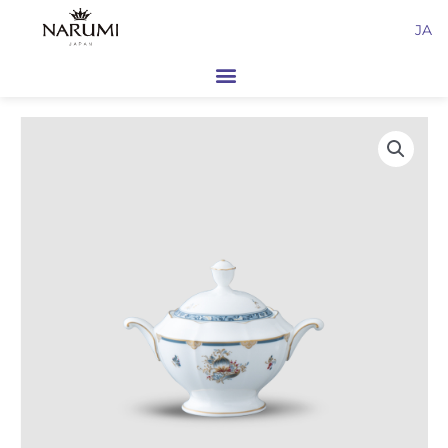
内
JA
容
を
ス
キ
ッ
プ