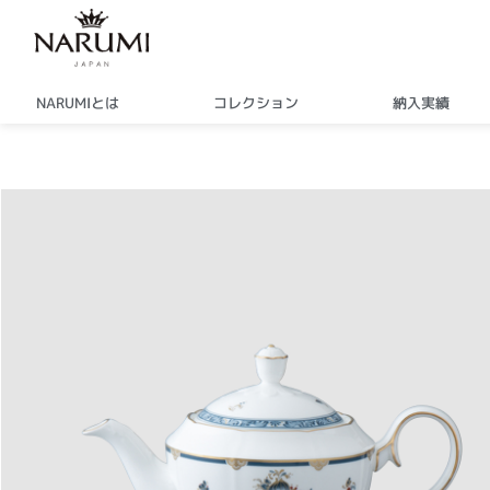
内
容
を
ス
NARUMIとは
コレクション
納入実績
キ
ッ
プ