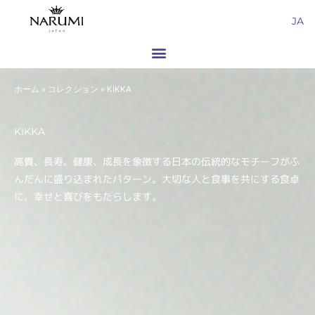
内
JA
容
を
ス
キ
ホーム
»
コレクション
»
KIKKA
ッ
プ
KIKKA
高貴、長寿、健康、成長を象徴する日本の伝統的なモチーフがふ
んだんに盛り込まれたパターン。大切な人と食事を共にする食卓
に、幸せと喜びをもたらします。