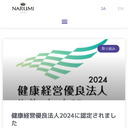
内
JA
EN
容
を
ス
キ
ッ
ペ
ペ
ペ
ペ
ペ
プ
取り組み
ー
ー
ー
ー
ー
ジ
ジ
ジ
ジ
ジ
健康経営優良法人2024に認定されまし
た