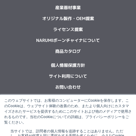
産業器材事業
オリジナル製作・OEM提案
ライセンス提案
NARUMIボーンチャイナについて
商品カタログ
個人情報保護方針
サイト利用について
お問い合わせ
このウェブサイトでは、お客様のコンピューターにCookieを保存します。こ
F
L
X
Y
I
I
のCookieは、ウェブサイト体験の改善のため、またより個人向けにカスタマ
a
i
-
o
n
n
イズされたサービスを提供するためにこのサイトおよび他のメディアで使用さ
c
n
t
u
s
s
れるものです。当社のCookieについての詳細は、プライバシーポリシーをご
e
k
w
t
t
t
覧ください。
b
e
i
u
a
a
当サイトでは、訪問者の個人情報を追跡することはありません。ただ
o
d
t
b
g
g
“NARUMI”は石塚硝子グループの一員です。
し、お客様が何度も同じ選択をする手間を省くために、小さなCookie