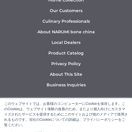
Home Collection
Our Customers
Culinary Professionals
About NARUMI bone china
Local Dealers
Product Catalog
Privacy Policy
About This Site
Business Inquiries
Y
I
L
このウェブサイトでは、お客様のコンピューターにCookieを保存します。こ
o
n
i
のCookieは、ウェブサイト体験の改善のため、またより個人向けにカスタマ
u
s
n
イズされたサービスを提供するためにこのサイトおよび他のメディアで使用さ
れるものです。当社のCookieについての詳細は、プライバシーポリシーをご
t
t
k
覧ください。
u
a
e