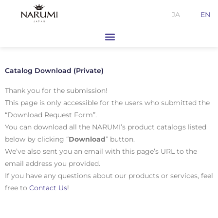
Skip
JA
EN
to
content
Catalog Download (Private)
Thank you for the submission!
This page is only accessible for the users who submitted the
“Download Request Form”.
You can download all the NARUMI’s product catalogs listed
below by clicking “
Download
” button.
We’ve also sent you an email with this page’s URL to the
email address you provided.
If you have any questions about our products or services, feel
free to
Contact Us
!